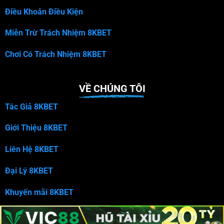
Điều Khoản Điều Kiện
Miễn Trừ Trách Nhiệm 8KBET
Chơi Có Trách Nhiệm 8KBET
VỀ CHÚNG TÔI
Tác Giả 8KBET
Giới Thiệu 8KBET
Liên Hệ 8KBET
Đại Lý 8KBET
Khuyến mãi 8KBET