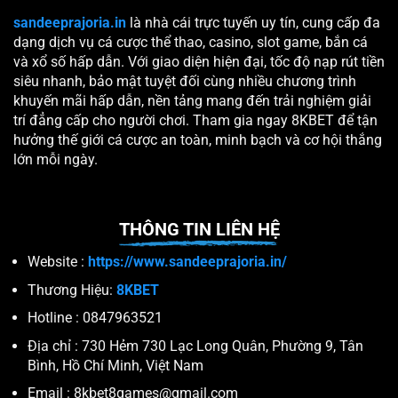
sandeeprajoria.in
là nhà cái trực tuyến uy tín, cung cấp đa
dạng dịch vụ cá cược thể thao, casino, slot game, bắn cá
và xổ số hấp dẫn. Với giao diện hiện đại, tốc độ nạp rút tiền
siêu nhanh, bảo mật tuyệt đối cùng nhiều chương trình
khuyến mãi hấp dẫn, nền tảng mang đến trải nghiệm giải
trí đẳng cấp cho người chơi. Tham gia ngay 8KBET để tận
hưởng thế giới cá cược an toàn, minh bạch và cơ hội thắng
lớn mỗi ngày.
THÔNG TIN LIÊN HỆ
Website :
https://www.sandeeprajoria.in/
Thương Hiệu:
8KBET
Hotline : 0847963521
Địa chỉ : 730 Hẻm 730 Lạc Long Quân, Phường 9, Tân
Bình, Hồ Chí Minh, Việt Nam
Email :
8kbet8games@gmail.com